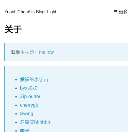
YuanLiChenAi's Blog
· Light
☰ 更多
关于
旧版本主题：
mellow
震朕的小宇宙
byxs0x0
Zip-ourfor
cherrygk
Swing
君莫笑hhhhhh
国光