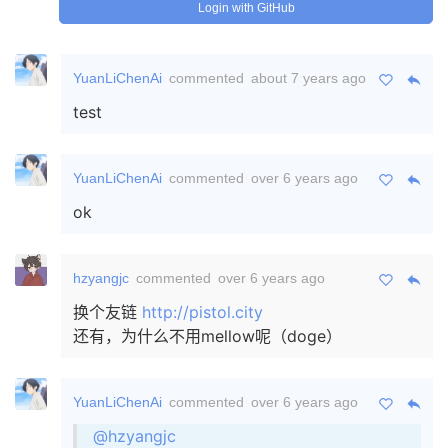
Login with GitHub
YuanLiChenAi
commented
about 7 years ago
test
YuanLiChenAi
commented
over 6 years ago
ok
hzyangjc
commented
over 6 years ago
换个友链
http://pistol.city
还有，为什么不用mellow呢（doge）
YuanLiChenAi
commented
over 6 years ago
@hzyangjc