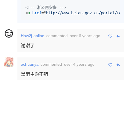
<!-- 浙公网安备 -->
<
a
href
="
http://www.beian.gov.cn/portal/regi
How2j-online
commented
over 6 years ago
谢谢了
achuanya
commented
over 4 years ago
黑暗主题不错
YuanLiChenAi © 2018 - 2026 😏
Powered by
Hexo
&
Chic