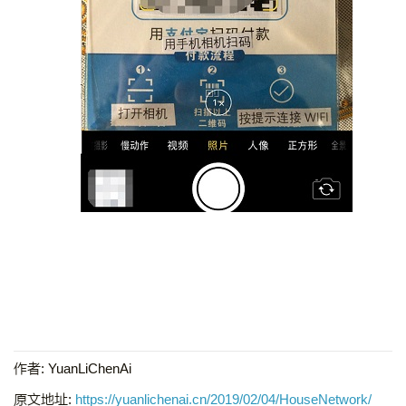
作者:
YuanLiChenAi
原文地址:
https://yuanlichenai.cn/2019/02/04/HouseNetwork/